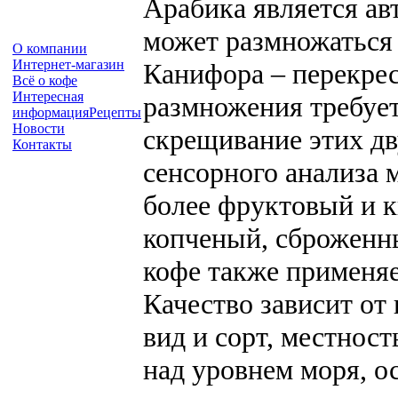
Арабика является ав
может размножаться 
О компании
Интернет-магазин
Канифора – перекре
Всё о кофе
Интересная
размножения требует
информация
Рецепты
Новости
скрещивание этих дв
Контакты
сенсорного анализа 
более фруктовый и к
копченый, сброженны
кофе также применяе
Качество зависит от
вид и сорт, местност
над уровнем моря, о