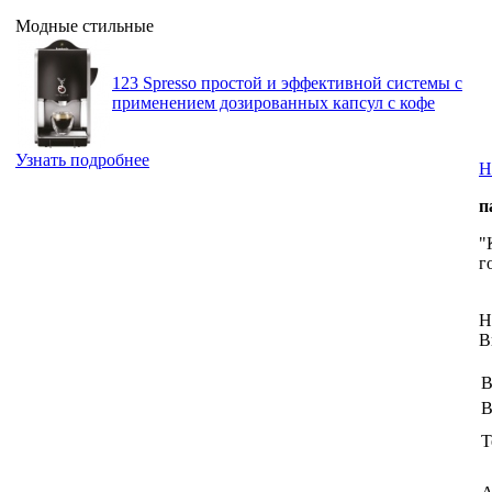
Модные стильные
123 Spresso простой и эффективной системы с
применением дозированных капсул с кофе
Узнать подробнее
Н
п
"
г
Н
В
В
В
Т