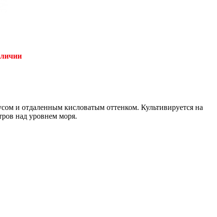
аличии
усом и отдаленным кисловатым оттенком. Культивируется на
тров над уровнем моря.