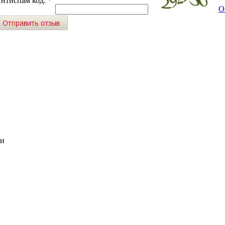
нтиспам код:
*
О
ии