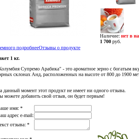
Наличие:
нет в н
1 700
руб.
емного подробнее
Отзывы о продукте
акет 1 кг.
Колумбия Супремо Арабика" - это ароматное зерно с богатым вк
орных склонах Анд, расположенных на высоте от 800 до 1900 ме
а данный момент этот продукт не имеет ни одного отзыва.
ы можете добавить свой отзыв, он будет первым!
аше имя:
*
аш адрес e-mail:
екст отзыва:
*