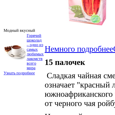
Модный вкусный
Горячий
шоколад
– одно из
Немного подробнее
самых
любимых
лакомств
15 палочек
всего
мира
Узнать подробнее
Сладкая чайная сме
означает "красный л
южноафриканского ч
от черного чая рой